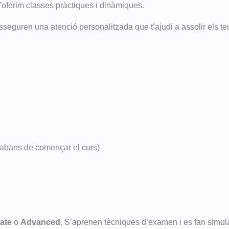
t’oferim classes pràctiques i dinàmiques.
asseguren una atenció personalitzada que t’ajudi a assolir els te
 abans de començar el curs)
cate
o
Advanced
. S’aprenen tècniques d’examen i es fan simul