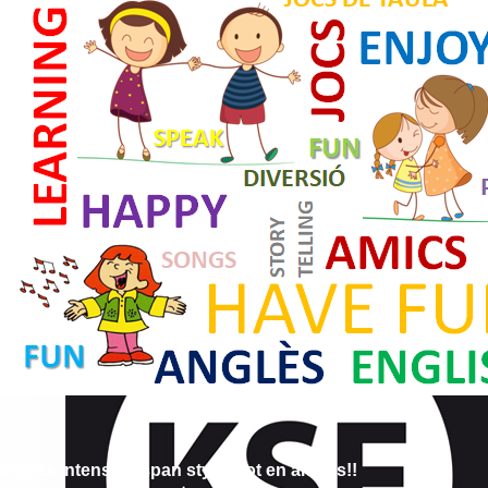
Contacte
anglès intensiu</span style>Tot en anglès!!