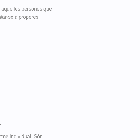
t a aquelles persones que
tar-se a properes
.
itme individual. Són