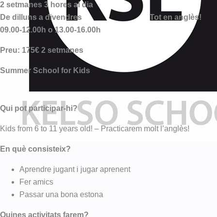
2 setmanes 3 hores al dia
De dilluns a divendres Tot en anglès!
09.00-12.00h o 13.00-16.00h
Preu: 175€ 2 setmanes
Summer School for Kids
Qui pot participar-hi?
Kids from 6 to 11 years old! – Practicarem molt l’anglès!
En què consisteix?
Aprendre jugant i jugar aprenent
Fer amics
Passar una bona estona
Quines activitats farem?