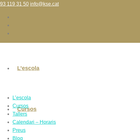
93 119 31 50
info@kse.cat
L’escola
L’escola
Cursos
Cursos
Tallers
Calendari – Horaris
Preus
Blog