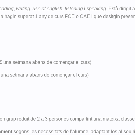
eading
,
writing
,
use of english
,
listening
i
speaking
. Està dirigi
a hagin superat 1 any de curs FCE o CAE i que desitgin presen
5€ una setmana abans de començar el curs)
€ una setmana abans de començar el curs)
 en grup reduït de 2 a 3 persones compartint una mateixa classe
cament
segons les necessitats de l’alumne, adaptant-los al seu r