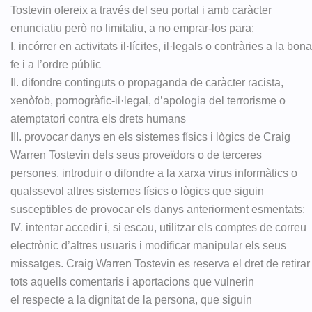
Tostevin ofereix a través del seu portal i amb caràcter
enunciatiu però no limitatiu, a no emprar-los para:
I. incórrer en activitats il·lícites, il·legals o contràries a la bona
fe i a l’ordre públic
II. difondre continguts o propaganda de caràcter racista,
xenòfob, pornogràfic-il·legal, d’apologia del terrorisme o
atemptatori contra els drets humans
III. provocar danys en els sistemes físics i lògics de Craig
Warren Tostevin dels seus proveïdors o de terceres
persones, introduir o difondre a la xarxa virus informàtics o
qualssevol altres sistemes físics o lògics que siguin
susceptibles de provocar els danys anteriorment esmentats;
IV. intentar accedir i, si escau, utilitzar els comptes de correu
electrònic d’altres usuaris i modificar manipular els seus
missatges. Craig Warren Tostevin es reserva el dret de retirar
tots aquells comentaris i aportacions que vulnerin
el respecte a la dignitat de la persona, que siguin