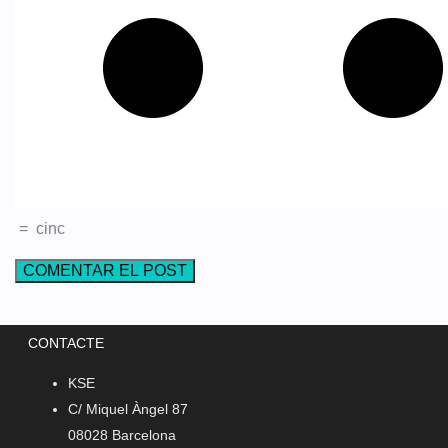
=
cinc
CONTACTE
KSE
C/ Miquel Àngel 87
08028 Barcelona