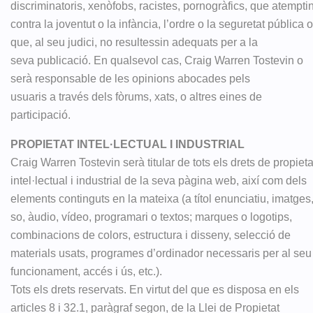
discriminatoris, xenòfobs, racistes, pornogràfics, que atempti
contra la joventut o la infància, l’ordre o la seguretat pública o
que, al seu judici, no resultessin adequats per a la
seva publicació. En qualsevol cas, Craig Warren Tostevin o
serà responsable de les opinions abocades pels
usuaris a través dels fòrums, xats, o altres eines de
participació.
PROPIETAT INTEL·LECTUAL I INDUSTRIAL
Craig Warren Tostevin serà titular de tots els drets de propieta
intel·lectual i industrial de la seva pàgina web, així com dels
elements continguts en la mateixa (a títol enunciatiu, imatges
so, àudio, vídeo, programari o textos; marques o logotips,
combinacions de colors, estructura i disseny, selecció de
materials usats, programes d’ordinador necessaris per al seu
funcionament, accés i ús, etc.).
Tots els drets reservats. En virtut del que es disposa en els
articles 8 i 32.1, paràgraf segon, de la Llei de Propietat