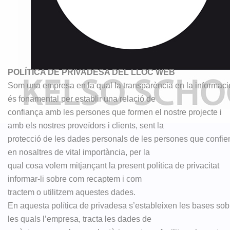
TEXT LEGAL I POLÍTICA
DE PRIVACITAT
Inici
»
TEXT LEGAL I POLÍTICA DE PRIVACITAT
POLÍTICA DE PRIVADESA DEL LLOC WEB
Som una empresa en la qual la transparència en la informaci
és fonamental per establir una relació de
confiança amb les persones que formen el nostre projecte i
amb els nostres proveïdors i clients, sent la
protecció de les dades personals de les persones que confie
en nosaltres de vital importància, per la
qual cosa volem mitjançant la present política de privacitat
informar-li sobre com recaptem i com
tractem o utilitzem aquestes dades.
En aquesta política de privadesa s’estableixen les bases sob
les quals l’empresa, tracta les dades de