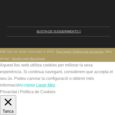
BUSTIA DE SUGGERIMENTS
KSE tots els drets reservats © 2015.
Text legal i Politica de privacitat.
Web
design:
Diseño web Barcelona
.
Aquest lloc web utilitza cookies per millorar la seva
experiència. Si continua navegant, considerem que accepta el
seu ús. Podeu canviar la configuració o obtenir més
informació
Acceptar
Llegir Més
Privacitat i Política de Cookies
Tanca