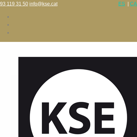
93 119 31 50
info@kse.cat
ES
|
CA
L’escola
Cursos
Tallers
Calendari – Horaris
Preus
Blog
Contacte