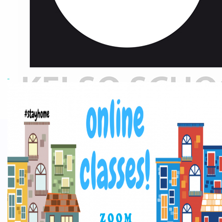
ANGLÈS &
APRENENTATGE
En aquesta secció us donem consells i “tips” per un millor ús i
aprenentatge de l’anglès.
Inici
»
ANGLÈS & APRENENTATGE