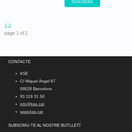
READ MORE
1
2
page
1
of
2
CONTACTE
KSE
C/ Miquel Àngel 87
08028 Barcelona
93 119 31 50
info@kse.cat
www.kse.cat
SUBSCRIU-TE AL NOSTRE BUTLLETÍ