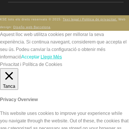
KSE tots els drets reservats © 2015.
Text legal i Politica de privacitat.
Web
design:
Diseño web Barcelona
.
Aquest lloc web utilitza cookies per millorar la seva
experiència. Si continua navegant, considerem que accepta el
seu ús. Podeu canviar la configuració o obtenir més
informació
Acceptar
Llegir Més
Privacitat i Política de Cookies
Tanca
Privacy Overview
This website uses cookies to improve your experience while
you navigate through the website. Out of these, the cookies that
are categorized as necessary are stored on your browser as