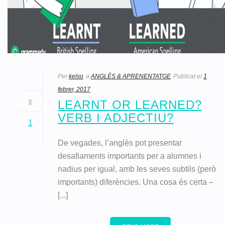
Per
kelso
a
ANGLÈS & APRENENTATGE
Publicat el
1
febrer, 2017
LEARNT OR LEARNED?
0
VERB I ADJECTIU?
1
De vegades, l’anglès pot presentar
desafiaments importants per a alumnes i
nadius per igual, amb les seves subtils (però
importants) diferències. Una cosa és certa –
[...]