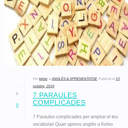
Per
kelso
a
ANGLÈS & APRENENTATGE
Publicat el
23
octubre, 2019
7 PARAULES
0
COMPLICADES
0
7 Paraules complicades per ampliar el teu
vocabulari Quan aprens anglès a Kelso