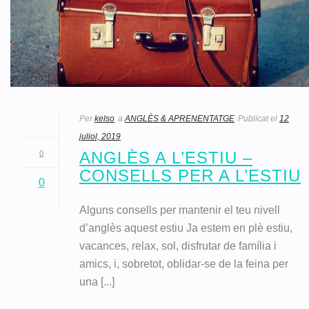
Per
kelso
a
ANGLÈS & APRENENTATGE
Publicat el
12
juliol, 2019
ANGLÈS A L’ESTIU –
0
CONSELLS PER A L’ESTIU
0
Alguns consells per mantenir el teu nivell
d’anglès aquest estiu Ja estem en plè estiu,
vacances, relax, sol, disfrutar de família i
amics, i, sobretot, oblidar-se de la feina per
una [...]