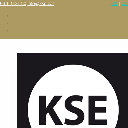
93 119 31 50
info@kse.cat
ES
|
CA
L’escola
Cursos
Tallers
Calendari – Horaris
Preus
Blog
Contacte