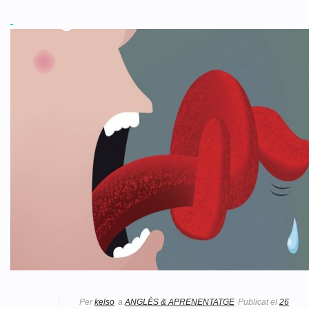
Per
kelso
a
ANGLÈS & APRENENTATGE
Publicat el
26