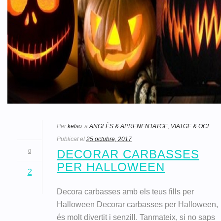
Per
kelso
a
ANGLÈS & APRENENTATGE
,
VIATGE & OCI
Publicat el
25 octubre, 2017
DECORAR CARBASSES
0
PER HALLOWEEN
2
Decora carbasses amb els teus fills per
Halloween Decorar carbasses per Halloween,
és molt divertit i senzill. Tanmateix, si no saps