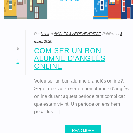
Per
kelso
a
ANGLÈS & APRENENTATGE
Publicat el
5
maig, 2020
COM SER UN BON
0
ALUMNE D’ANGLÈS
1
ONLINE
Voleu ser un bon alumne d’anglès online?.
Segur que voleu ser un bon alumne d’anglès
online durant aquest període tant complicat
que estem vivint. Un període on ens hem
posat les [...]
READ MORE