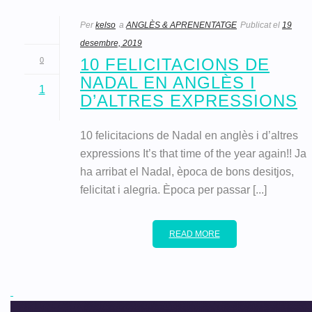
Per
kelso
a
ANGLÈS & APRENENTATGE
Publicat el
19
desembre, 2019
10 FELICITACIONS DE
0
NADAL EN ANGLÈS I
1
D’ALTRES EXPRESSIONS
10 felicitacions de Nadal en anglès i d’altres
expressions It’s that time of the year again!! Ja
ha arribat el Nadal, època de bons desitjos,
felicitat i alegria. Època per passar [...]
READ MORE