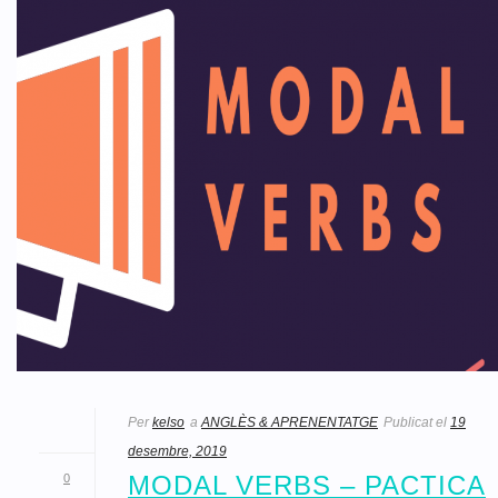
Per
kelso
a
ANGLÈS & APRENENTATGE
Publicat el
19
desembre, 2019
MODAL VERBS – PACTICA
0