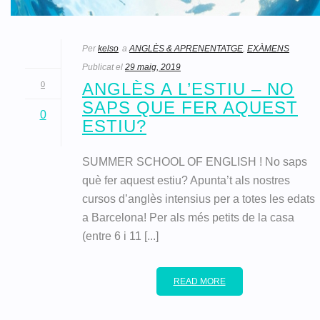
Per
kelso
a
ANGLÈS & APRENENTATGE
,
EXÀMENS
Publicat el
29 maig, 2019
ANGLÈS A L’ESTIU – NO
0
SAPS QUE FER AQUEST
0
ESTIU?
SUMMER SCHOOL OF ENGLISH ! No saps
què fer aquest estiu? Apunta’t als nostres
cursos d’anglès intensius per a totes les edats
a Barcelona! Per als més petits de la casa
(entre 6 i 11 [...]
READ MORE